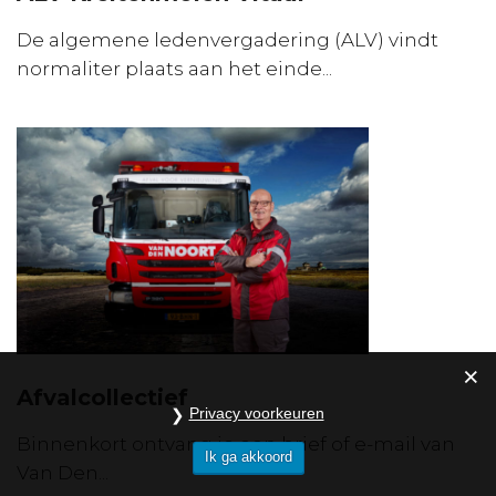
De algemene ledenvergadering (ALV) vindt
normaliter plaats aan het einde...
Afvalcollectief
Privacy voorkeuren
Binnenkort ontvang je een brief of e-mail van
Ik ga akkoord
Van Den...