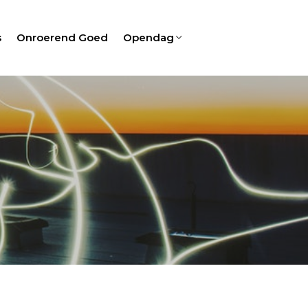
s
Onroerend Goed
Opendag