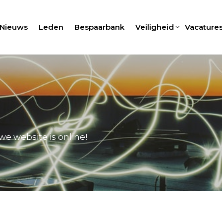
Nieuws
Leden
Bespaarbank
Veiligheid
Vacature
e website is online!