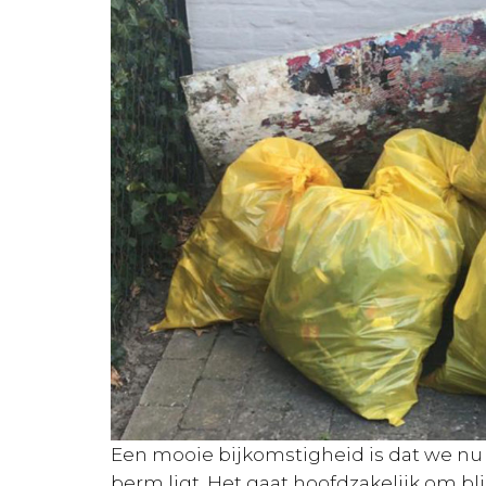
Een mooie bijkomstigheid is dat we nu 
berm ligt. Het gaat hoofdzakelijk om blikj