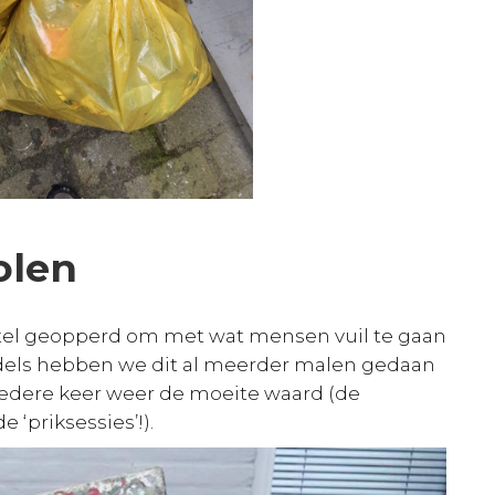
olen
orstel geopperd om met wat mensen vuil te gaan
ddels hebben we dit al meerder malen gedaan
t iedere keer weer de moeite waard (de
e ‘priksessies’!).