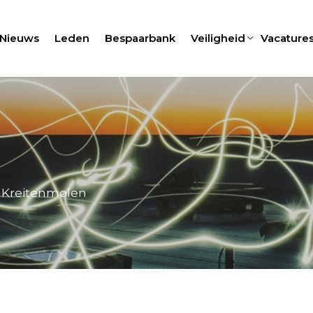
Nieuws
Leden
Bespaarbank
Veiligheid
Vacature
p Kreitenmolen