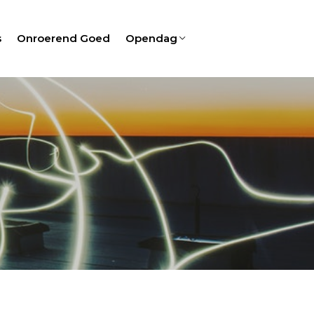
s
Onroerend Goed
Opendag