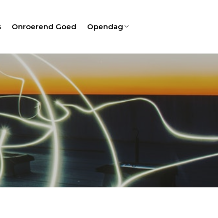
s
Onroerend Goed
Opendag