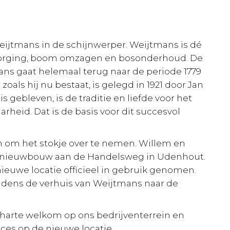
ijtmans in de schijnwerper. Weijtmans is dé
rzorging, boom omzagen en bosonderhoud. De
ns gaat helemaal terug naar de periode 1779
 zoals hij nu bestaat, is gelegd in 1921 door Jan
s gebleven, is de traditie en liefde voor het
heid. Dat is de basis voor dit succesvol
en om het stokje over te nemen. Willem en
de nieuwbouw aan de Handelsweg in Udenhout.
 nieuwe locatie officieel in gebruik genomen.
ijdens de verhuis van Weijtmans naar de
harte welkom op ons bedrijventerrein en
ces op de nieuwe locatie.