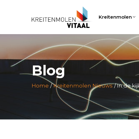
Kreitenmolen
Blog
Home
Kreitenmolen Nieuws
In de kij