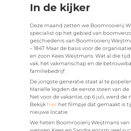
In de kijker
Deze maand zetten we Boomrooierij We
specialist op het gebied van boomve
geschiedenis van Boomrooierij Weijtma
– 1847. Maar de basis voor de organisatie
en zoon Kees Weijtmans. Wat al die tijd i
vak, het vakmanschap en de betrouwbaar
familiebedrijf.
De jongste generatie staat al te popel
Mariëlle legden de eerste steen van 
Net voor de vakantie, op 6 juli, werd de
Bekijk
hier
het filmpje dat gemaakt is t
nieuwe locatie.
We heten Boomrooierij Weijtmans van 
wensen Kees en Sandra enorm veel suc