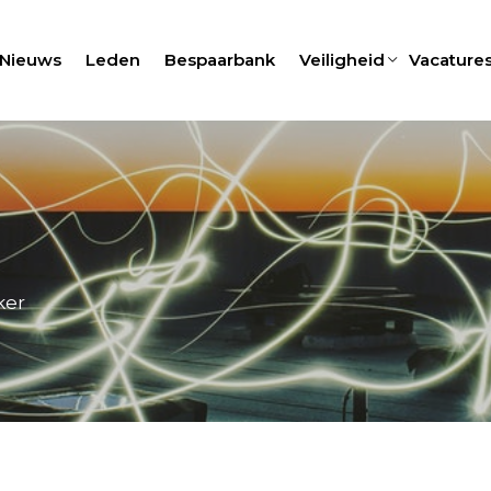
Nieuws
Leden
Bespaarbank
Veiligheid
Vacature
ker