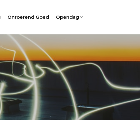
s
Onroerend Goed
Opendag