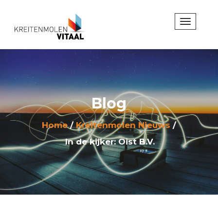
Blog
Home
Kreitenmolen Nieuws
In de kijker: Oist B.V.