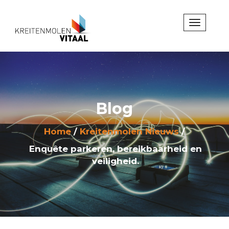
Blog
Home
Kreitenmolen Nieuws
Enquête parkeren, bereikbaarheid en
veiligheid.