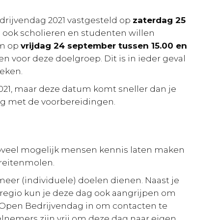
rijvendag 2021 vastgesteld op
zaterdag 25
 ook scholieren en studenten willen
om op
vrijdag 24 september tussen 15.00 en
 voor deze doelgroep. Dit is in ieder geval
reken.
2021, maar deze datum komt sneller dan je
ag met de voorbereidingen.
zoveel mogelijk mensen kennis laten maken
Kreitenmolen.
eer (individuele) doelen dienen. Naast je
 regio kun je deze dag ook aangrijpen om
de Open Bedrijvendag in om contacten te
elnemers zijn vrij om deze dag naar eigen