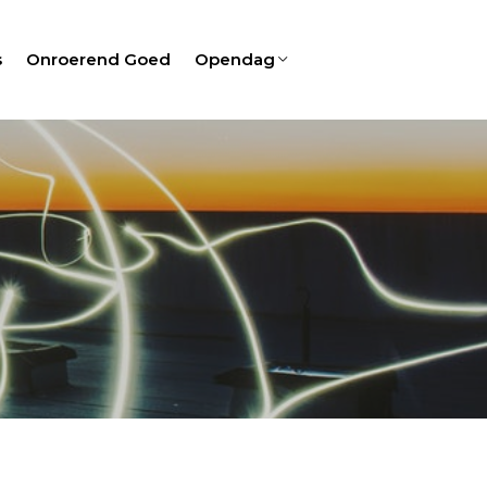
s
Onroerend Goed
Opendag