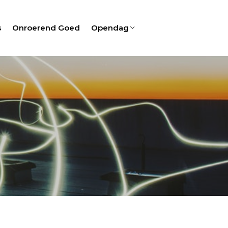
s
Onroerend Goed
Opendag