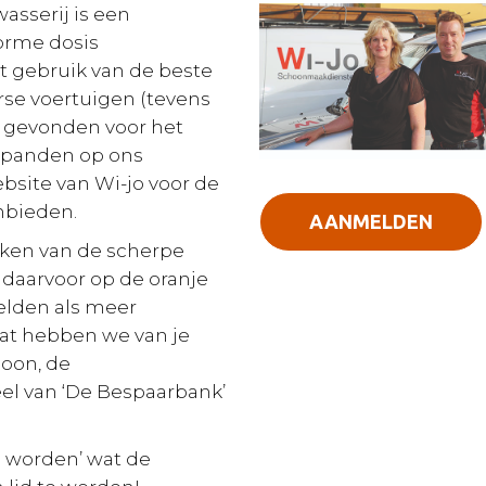
sserij is een
norme dosis
t gebruik van de beste
rse voertuigen (tevens
r gevonden voor het
e panden op ons
ebsite van Wi-jo voor de
nbieden.
AANMELDEN
maken van de scherpe
 daarvoor op de oranje
elden als meer
Wat hebben we van je
soon, de
el van ‘De Bespaarbank’
d worden’ wat de