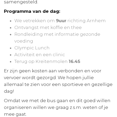
samengesteld.
Programma van de dag:
We vetrekken om
9uur
richting Arnhem
Ontvangst met koffie en thee
Rondleiding met informatie gezonde
voeding
Olympic Lunch
Activiteit en een clinic
Terug op Kreitenmolen
16.45
Er zijn geen kosten aan verbonden en voor
vervoer wordt gezorgd. We hopen jullie
allemaal te zien voor een sportieve en gezellige
dag!
Omdat we met de bus gaan en dit goed willen
organiseren willen we graag z.s.m. weten of je
mee gaat.