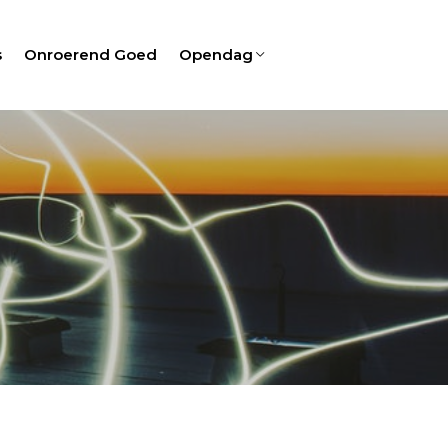
s
Onroerend Goed
Opendag