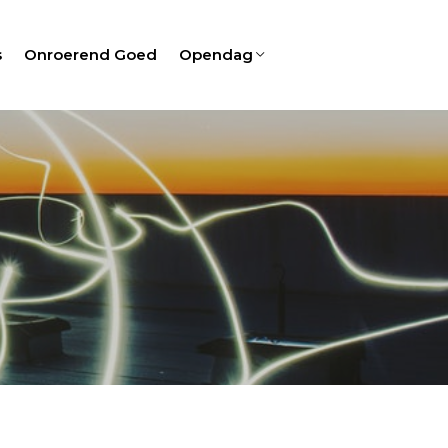
s
Onroerend Goed
Opendag