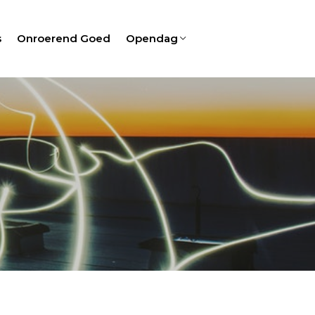
s
Onroerend Goed
Opendag